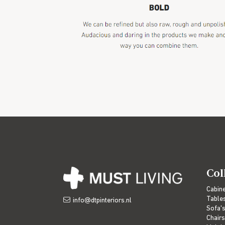
Col
Cabin
Table
info@dtpinteriors.nl
Sofa'
Chairs