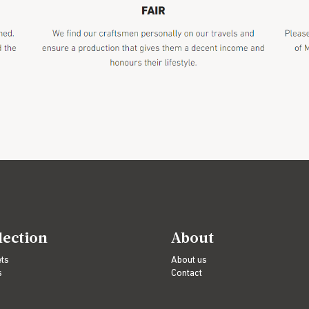
lection
About
ets
About us
s
Contact
s